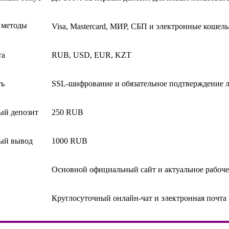
 методы
Visa, Mastercard, МИР, СБП и электронные кошел
та
RUB, USD, EUR, KZT
ть
SSL-шифрование и обязательное подтверждение 
й депозит
250 RUB
ый вывод
1000 RUB
Основной официальный сайт и актуальное рабоче
Круглосуточный онлайн-чат и электронная почта