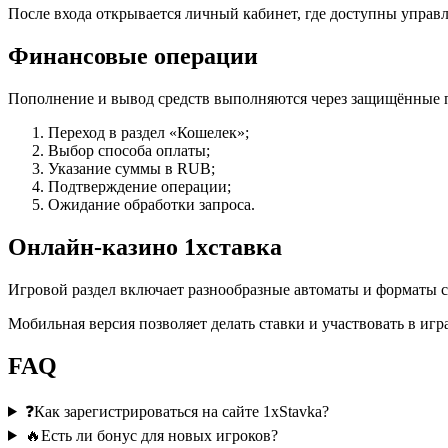
После входа открывается личный кабинет, где доступны управ
Финансовые операции
Пополнение и вывод средств выполняются через защищённые 
Переход в раздел «Кошелек»;
Выбор способа оплаты;
Указание суммы в RUB;
Подтверждение операции;
Ожидание обработки запроса.
Онлайн-казино 1xставка
Игровой раздел включает разнообразные автоматы и форматы 
Мобильная версия позволяет делать ставки и участвовать в иг
FAQ
❓Как зарегистрироваться на сайте 1хStavka?
🔥Есть ли бонус для новых игроков?