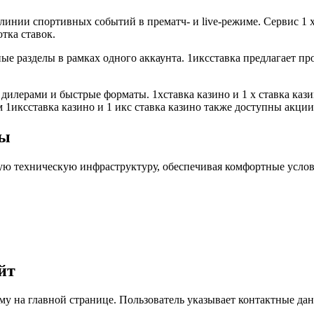
линии спортивных событий в прематч- и live-режиме. Сервис 1 
тка ставок.
ные разделы в рамках одного аккаунта. 1иксставка предлагает 
 с дилерами и быстрые форматы. 1xставка казино и 1 x ставка ка
1иксставка казино и 1 икс ставка казино также доступны акци
мы
ю техническую инфраструктуру, обеспечивая комфортные услови
йт
у на главной странице. Пользователь указывает контактные дан