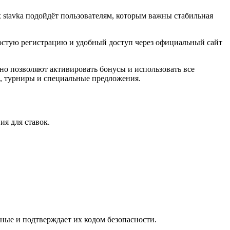
x stavka подойдёт пользователям, которым важны стабильная
простую регистрацию и удобный доступ через официальный сайт
зино позволяют активировать бонусы и использовать все
и, турниры и специальные предложения.
я для ставок.
ные и подтверждает их кодом безопасности.