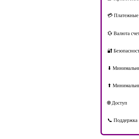
💳 Платежные
💱 Валюта сче
🔐 Безопаснос
⬇ Минимальны
⬆ Минимальн
🌐 Доступ
📞 Поддержка