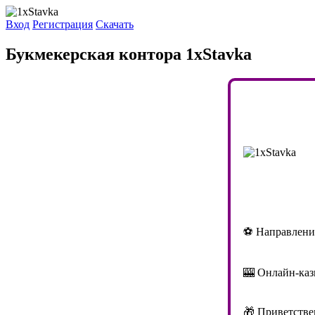
Вход
Регистрация
Скачать
Букмекерская контора 1хStavka
⚽ Направлени
🎰 Онлайн-каз
🎁 Приветств